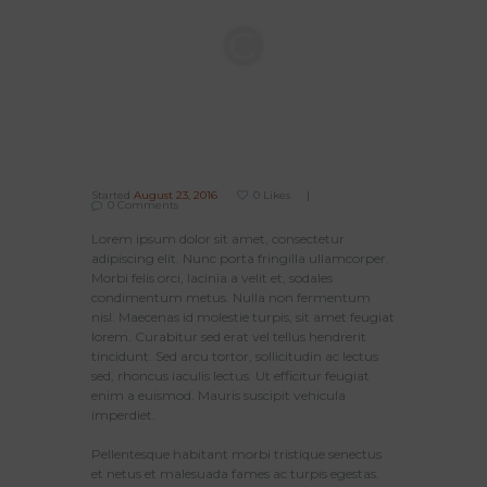
Started
August 23, 2016
0
Likes
0
Comments
Lorem ipsum dolor sit amet, consectetur
adipiscing elit. Nunc porta fringilla ullamcorper.
Morbi felis orci, lacinia a velit et, sodales
condimentum metus. Nulla non fermentum
nisl. Maecenas id molestie turpis, sit amet feugiat
lorem. Curabitur sed erat vel tellus hendrerit
tincidunt. Sed arcu tortor, sollicitudin ac lectus
sed, rhoncus iaculis lectus. Ut efficitur feugiat
enim a euismod. Mauris suscipit vehicula
imperdiet.
Pellentesque habitant morbi tristique senectus
et netus et malesuada fames ac turpis egestas.