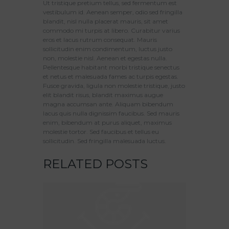
Ut tristique pretium tellus, sed fermentum est
vestibulum id. Aenean semper, odio sed fringilla
blandit, nisl nulla placerat mauris, sit amet
commodo mi turpis at libero. Curabitur varius
eros et lacus rutrum consequat. Mauris
sollicitudin enim condimentum, luctus justo
non, molestie nisl. Aenean et egestas nulla.
Pellentesque habitant morbi tristique senectus
et netus et malesuada fames ac turpis egestas.
Fusce gravida, ligula non molestie tristique, justo
elit blandit risus, blandit maximus augue
magna accumsan ante. Aliquam bibendum
lacus quis nulla dignissim faucibus. Sed mauris
enim, bibendum at purus aliquet, maximus
molestie tortor. Sed faucibus et tellus eu
sollicitudin. Sed fringilla malesuada luctus.
RELATED POSTS