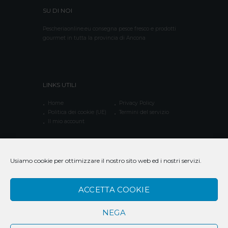
SU DI NOI
Pescheriaonline.eu consegna pesce fresco e prodotti
gourmet in tutta la provincia di Ancona
LINKS UTILI
Home
Privacy Policy
Politica dei cookie (UE)
Termini del servizio
Il mio account
Usiamo cookie per ottimizzare il nostro sito web ed i nostri servizi.
CONTATTACI
Chiamaci 3282322876
ACCETTA COOKIE
Via dei Piceni,3 – 60125 ANCONA
info@pescheriaonline.eu
NEGA