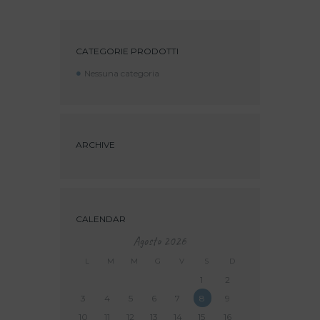
CATEGORIE PRODOTTI
Nessuna categoria
ARCHIVE
CALENDAR
Agosto
2026
L
M
M
G
V
S
D
1
2
3
4
5
6
7
8
9
10
11
12
13
14
15
16