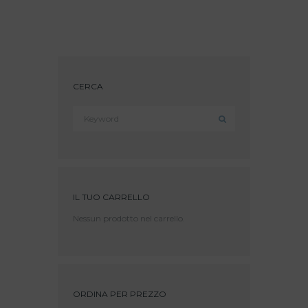
varianti.
Le
opzioni
possono
essere
scelte
CERCA
nella
pagina
del
prodotto
IL TUO CARRELLO
Nessun prodotto nel carrello.
ORDINA PER PREZZO