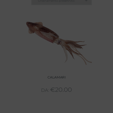
CALAMARI
€
20.00
DA: 
Questo
prodotto
ha
più