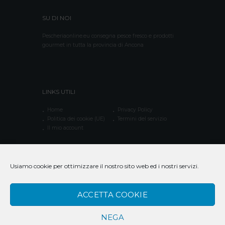
SU DI NOI
Pescheriaonline.eu consegna pesce fresco e prodotti
gourmet in tutta la provincia di Ancona
LINKS UTILI
Home
Privacy Policy
Politica dei cookie (UE)
Termini del servizio
Il mio account
Usiamo cookie per ottimizzare il nostro sito web ed i nostri servizi.
CONTATTACI
Chiamaci 3282322876
ACCETTA COOKIE
Via dei Piceni,3 – 60125 ANCONA
info@pescheriaonline.eu
NEGA