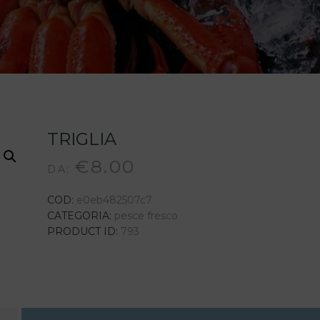
TRIGLIA
€
8.00
DA: 
COD:
e0eb482507c7
CATEGORIA:
pesce fresco
PRODUCT ID:
793