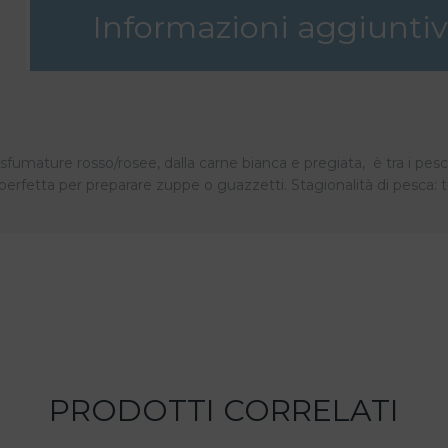
Informazioni aggiunti
e sfumature rosso/rosee, dalla carne bianca e pregiata, è tra i pesci 
 perfetta per preparare zuppe o guazzetti. Stagionalità di pesca: t
PRODOTTI CORRELATI