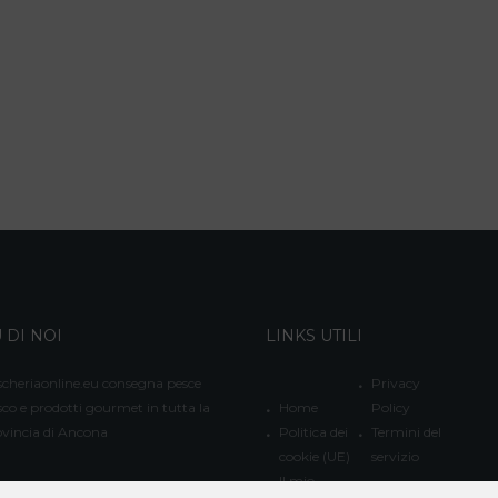
 DI NOI
LINKS UTILI
cheriaonline.eu consegna pesce
Privacy
sco e prodotti gourmet in tutta la
Home
Policy
vincia di Ancona
Politica dei
Termini del
cookie (UE)
servizio
Il mio