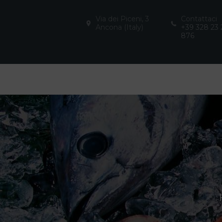
Via dei Piceni, 3
Contattaci
Ancona (Italy)
+39 328 23 
876