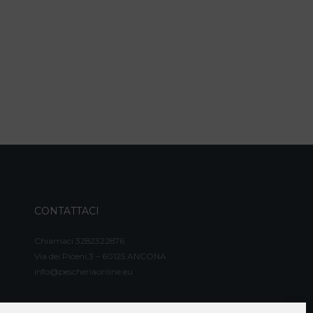
CONTATTACI
Chiamaci 3282322876
Via dei Piceni,3 – 60125 ANCONA
info@pescheriaonline.eu